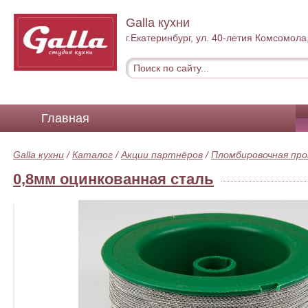
Galla кухни
г.Екатеринбург, ул. 40-летия Комсомола
Главная
Galla кухни
/
Каталог
/
Акции партнёров
/
Пломбировочная про
0,8мм оцинкованная сталь